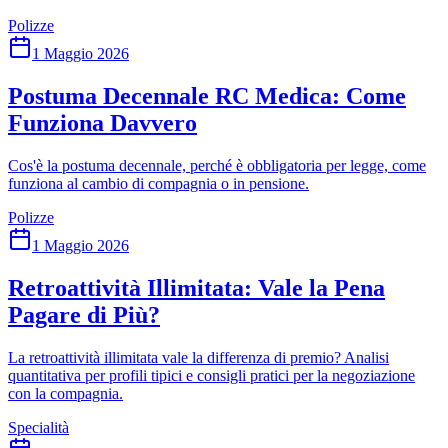
Polizze
1 Maggio 2026
Postuma Decennale RC Medica: Come
Funziona Davvero
Cos'è la postuma decennale, perché è obbligatoria per legge, come
funziona al cambio di compagnia o in pensione.
Polizze
1 Maggio 2026
Retroattività Illimitata: Vale la Pena
Pagare di Più?
La retroattività illimitata vale la differenza di premio? Analisi
quantitativa per profili tipici e consigli pratici per la negoziazione
con la compagnia.
Specialità