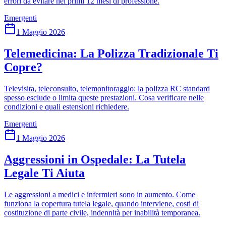
errori da evitare nei primi 12 mesi di professione.
Emergenti
1 Maggio 2026
Telemedicina: La Polizza Tradizionale Ti
Copre?
Televisita, teleconsulto, telemonitoraggio: la polizza RC standard
spesso esclude o limita queste prestazioni. Cosa verificare nelle
condizioni e quali estensioni richiedere.
Emergenti
1 Maggio 2026
Aggressioni in Ospedale: La Tutela
Legale Ti Aiuta
Le aggressioni a medici e infermieri sono in aumento. Come
funziona la copertura tutela legale, quando interviene, costi di
costituzione di parte civile, indennità per inabilità temporanea.