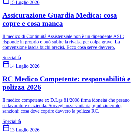
15 Luglio 2026
Assicurazione Guardia Medica: cosa
copre e cosa manca
Il medico di Continuità Assistenziale non è un dipendente ASL:
risponde in proprio e può subire la rivalsa per colpa grave. La
convenzione lascia buchi precisi. Ecco cosa serve davvero.
Specialità
14 Luglio 2026
RC Medico Competente: responsabilità e
polizza 2026
Il medico competente ex D.Lgs 81/2008 firma idoneità che pesano
su lavoratore e azienda. Sorveglianza sanitaria, giudizio errato,
sanzioni: cosa deve coprire davvero la polizza RC.
Specialità
13 Luglio 2026