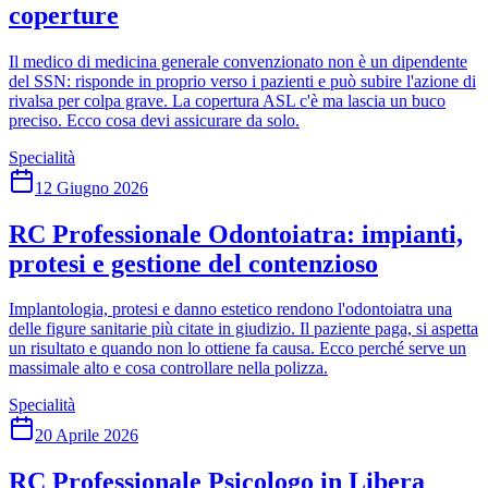
coperture
Il medico di medicina generale convenzionato non è un dipendente
del SSN: risponde in proprio verso i pazienti e può subire l'azione di
rivalsa per colpa grave. La copertura ASL c'è ma lascia un buco
preciso. Ecco cosa devi assicurare da solo.
Specialità
12 Giugno 2026
RC Professionale Odontoiatra: impianti,
protesi e gestione del contenzioso
Implantologia, protesi e danno estetico rendono l'odontoiatra una
delle figure sanitarie più citate in giudizio. Il paziente paga, si aspetta
un risultato e quando non lo ottiene fa causa. Ecco perché serve un
massimale alto e cosa controllare nella polizza.
Specialità
20 Aprile 2026
RC Professionale Psicologo in Libera