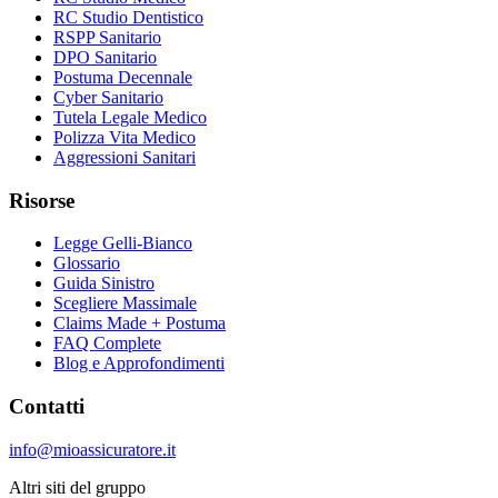
RC Studio Dentistico
RSPP Sanitario
DPO Sanitario
Postuma Decennale
Cyber Sanitario
Tutela Legale Medico
Polizza Vita Medico
Aggressioni Sanitari
Risorse
Legge Gelli-Bianco
Glossario
Guida Sinistro
Scegliere Massimale
Claims Made + Postuma
FAQ Complete
Blog e Approfondimenti
Contatti
info@mioassicuratore.it
Altri siti del gruppo