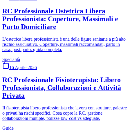
RC Professionale Ostetrica Libera
Professionista: Coperture, Massimali e
Parto Domiciliare
L'ostetrica libera professionista è una delle figure sanitarie a più alto
rischio assicurativo. Coperture, massimali raccomandati, parto in
casa, post-parto: guida completa.
Specialità
16 Aprile 2026
RC Professionale Fisioterapista: Libero
Professionista, Collaborazioni e Attività
Privata
Il fisioterapista libero professionista che lavora con strutture, palestre
o privati ha rischi specifici. Cosa copre la RC, gestione
collaborazioni multiple, polizze low-cost vs adeguate.
Guide