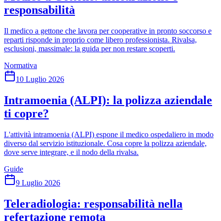
responsabilità
Il medico a gettone che lavora per cooperative in pronto soccorso e
reparti risponde in proprio come libero professionista. Rivalsa,
esclusioni, massimale: la guida per non restare scoperti.
Normativa
10 Luglio 2026
Intramoenia (ALPI): la polizza aziendale
ti copre?
L'attività intramoenia (ALPI) espone il medico ospedaliero in modo
diverso dal servizio istituzionale. Cosa copre la polizza aziendale,
dove serve integrare, e il nodo della rivalsa.
Guide
9 Luglio 2026
Teleradiologia: responsabilità nella
refertazione remota