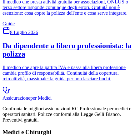
Il medico che presta attività gratuita per associazioni, ONLUS o
terzo settore risponde comunque degli errori. Gratuità non è
esenzione: cosa copre la polizza dell'ente e cosa serve integrare.
Guide
8 Luglio 2026
Da dipendente a libero professionista: la
polizza
Il medico che apre la partita IVA e passa alla libera professione
cambia profilo di responsabilità. Continuità della copertura,
retroattività, massimale: la guida per non lasciare buchi.
Assicurazione
per Medici
Confronta le migliori assicurazioni RC Professionale per medici e
operatori sanitari. Polizze conformi alla Legge Gelli-Bianco.
Preventivi gratuiti.
Medici e Chirurghi