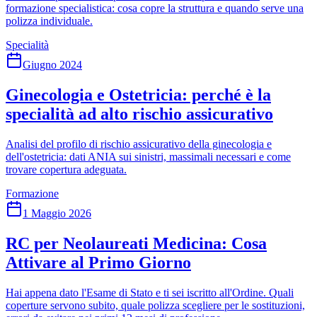
formazione specialistica: cosa copre la struttura e quando serve una
polizza individuale.
Specialità
Giugno 2024
Ginecologia e Ostetricia: perché è la
specialità ad alto rischio assicurativo
Analisi del profilo di rischio assicurativo della ginecologia e
dell'ostetricia: dati ANIA sui sinistri, massimali necessari e come
trovare copertura adeguata.
Formazione
1 Maggio 2026
RC per Neolaureati Medicina: Cosa
Attivare al Primo Giorno
Hai appena dato l'Esame di Stato e ti sei iscritto all'Ordine. Quali
coperture servono subito, quale polizza scegliere per le sostituzioni,