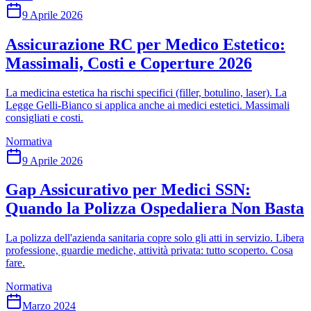
9 Aprile 2026
Assicurazione RC per Medico Estetico:
Massimali, Costi e Coperture 2026
La medicina estetica ha rischi specifici (filler, botulino, laser). La
Legge Gelli-Bianco si applica anche ai medici estetici. Massimali
consigliati e costi.
Normativa
9 Aprile 2026
Gap Assicurativo per Medici SSN:
Quando la Polizza Ospedaliera Non Basta
La polizza dell'azienda sanitaria copre solo gli atti in servizio. Libera
professione, guardie mediche, attività privata: tutto scoperto. Cosa
fare.
Normativa
Marzo 2024