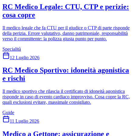
RC Medico Legale: CTU, CTP e perizie:
cosa copre
Il medico legale che fa CTU per il giudice o CTP di parte risponde
della perizia. Errore valutativo, danno patrimoniale, responsabilità
verso il committente: la polizza giusta punto per punto.
Specialità
12 Luglio 2026
RC Medico Sportivo: idoneità agonistica
e rischi
Il medico sportivo che rilascia il certificato di idoneità agonistica
risponde in caso di evento cardiaco improvviso. Cosa copre la RC,
quali esclusioni evitare, massimale consigliato.
Guide
11 Luglio 2026
Medico a Gettone: assicurazione e