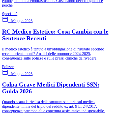
équipe, danno da emotrasfusione. Cosa hanno deciso i giudici e
perché.
Specialità
1 Maggio 2026
RC Medico Estetico: Cosa Cambia con le
Sentenze Recenti
Il medico estetico è tenuto a un'obbligazione di risultato secondo
recenti orientamenti? Analisi delle pronunce 2024-2025,
conseguenze sulle polizze e sulle prassi cliniche da rivedere.
Polizze
1 Maggio 2026
Colpa Grave Medici Dipendenti SSN:
Guida 2026
Quando scatta la rivalsa della struttura sanitaria sul medico
dipendente, limite del triplo del reddito ex art. 9 L. 24/2017,
conseguenze patrimoniali e copertura assicurativa indispensabile.