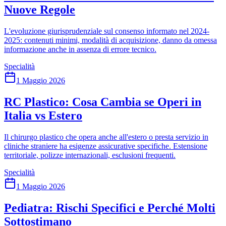
Nuove Regole
L'evoluzione giurisprudenziale sul consenso informato nel 2024-
2025: contenuti minimi, modalità di acquisizione, danno da omessa
informazione anche in assenza di errore tecnico.
Specialità
1 Maggio 2026
RC Plastico: Cosa Cambia se Operi in
Italia vs Estero
Il chirurgo plastico che opera anche all'estero o presta servizio in
cliniche straniere ha esigenze assicurative specifiche. Estensione
territoriale, polizze internazionali, esclusioni frequenti.
Specialità
1 Maggio 2026
Pediatra: Rischi Specifici e Perché Molti
Sottostimano