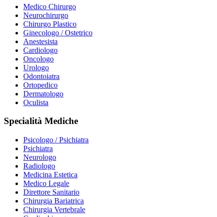
Medico Chirurgo
Neurochirurgo
Chirurgo Plastico
Ginecologo / Ostetrico
Anestesista
Cardiologo
Oncologo
Urologo
Odontoiatra
Ortopedico
Dermatologo
Oculista
Specialità Mediche
Psicologo / Psichiatra
Psichiatra
Neurologo
Radiologo
Medicina Estetica
Medico Legale
Direttore Sanitario
Chirurgia Bariatrica
Chirurgia Vertebrale