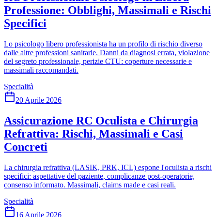
Professione: Obblighi, Massimali e Rischi
Specifici
Lo psicologo libero professionista ha un profilo di rischio diverso
dalle altre professioni sanitarie. Danni da diagnosi errata, violazione
del segreto professionale, perizie CTU: coperture necessarie e
massimali raccomandati.
Specialità
20 Aprile 2026
Assicurazione RC Oculista e Chirurgia
Refrattiva: Rischi, Massimali e Casi
Concreti
La chirurgia refrattiva (LASIK, PRK, ICL) espone l'oculista a rischi
specifici: aspettative del paziente, complicanze post-operatorie,
consenso informato. Massimali, claims made e casi reali.
Specialità
16 Aprile 2026