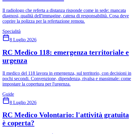
Il radiologo che referta a distanza risponde come in sede: mancata
diagnosi, qualità dell'immagine, catena di responsabilità. Cosa deve
coprire la polizza per la refertazione remota.
Specialità
8 Luglio 2026
RC Medico 118: emergenza territoriale e
urgenza
Il medico del 118 lavora in emergenza, sul territorio, con decisioni in
pochi secondi. Convenzione, dipendenza, rivalsa e massimale: come
impostare la copertura per l'urgenza.
Guide
8 Luglio 2026
RC Medico Volontario: l'attività gratuita
è coperta?