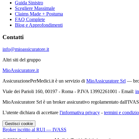
Guida Sinistro
Scegliere Massimale
Claims Made + Postuma
FAQ Complete
Blog e Approfondimenti
Contatti
info@mioassicuratore.it
Altri siti del gruppo
MioAssicuratore.it
AssicurazionePerMedici.it è un servizio di
MioAssicuratore Srl
— brok
Viale dei Parioli 160, 00197 - Roma - P.IVA 13992261001 - Email:
i
MioAssicuratore Srl è un broker assicurativo regolamentato dall'IVA
L'utente dichiara di accettare
l'informativa privacy
-
termini e condizio
Gestisci cookie
Broker iscritto al RUI — IVASS