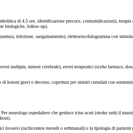
ombolitica di 4.5 ore, identificazione precoce, contraindicazioni), terapia
pie biologiche, follow-up).
-puntura, infezione, sanguinamento), elettroencefalogramma con stimolazio
lerosi multipla, tumore cerebrale), errori terapeutici (scelta farmaco, d
o di lesioni gravi o decesso, copertura per sinistri cumulati con sommini
er neurologo ospedaliero che gestisce ictus acuti (stroke unit) il massim
lioni).
 invasivi (rachicentesi mensili o settimanali) e la tipologia di pazienti g