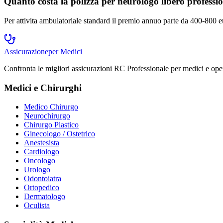
Quanto costa la polizza per neurologo libero professi
Per attivita ambulatoriale standard il premio annuo parte da 400-800 
Assicurazione
per Medici
Confronta le migliori assicurazioni RC Professionale per medici e opera
Medici e Chirurghi
Medico Chirurgo
Neurochirurgo
Chirurgo Plastico
Ginecologo / Ostetrico
Anestesista
Cardiologo
Oncologo
Urologo
Odontoiatra
Ortopedico
Dermatologo
Oculista