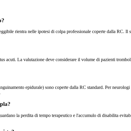
o?
ibile rientra nelle ipotesi di colpa professionale coperte dalla RC. Il sin
tus acuti. La valutazione deve considerare il volume di pazienti trombolis
sanguinamento epidurale) sono coperte dalla RC standard. Per neurologi c
.
ipla?
iguardano la perdita di tempo terapeutico e l'accumulo di disabilita evit