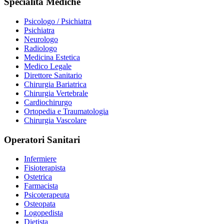
Specialità Mediche
Psicologo / Psichiatra
Psichiatra
Neurologo
Radiologo
Medicina Estetica
Medico Legale
Direttore Sanitario
Chirurgia Bariatrica
Chirurgia Vertebrale
Cardiochirurgo
Ortopedia e Traumatologia
Chirurgia Vascolare
Operatori Sanitari
Infermiere
Fisioterapista
Ostetrica
Farmacista
Psicoterapeuta
Osteopata
Logopedista
Dietista