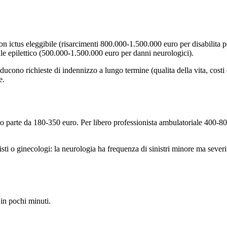
 con ictus eleggibile (risarcimenti 800.000-1.500.000 euro per disabilita
ale epilettico (500.000-1.500.000 euro per danni neurologici).
ucono richieste di indennizzo a lungo termine (qualita della vita, costi d
e.
 parte da 180-350 euro. Per libero professionista ambulatoriale 400-800
ntisti o ginecologi: la neurologia ha frequenza di sinistri minore ma seve
 in pochi minuti.