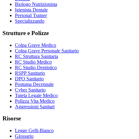
Biologo Nutrizionista
Igienista Dentale
Personal Trainer
Specializzando
Strutture e Polizze
Colpa Grave Medico
Colpa Grave Personale Sanitario
RC Struttura Sanitaria
RC Studio Medico
RC Studio Dentistico
RSPP Sanitario
DPO Sanitario
Postuma Decennale
Cyber Sanitario
Tutela Legale Medico
Polizza Vita Medico
Aggressioni Sanitari
Risorse
Legge Gelli-Bianco
Glossario