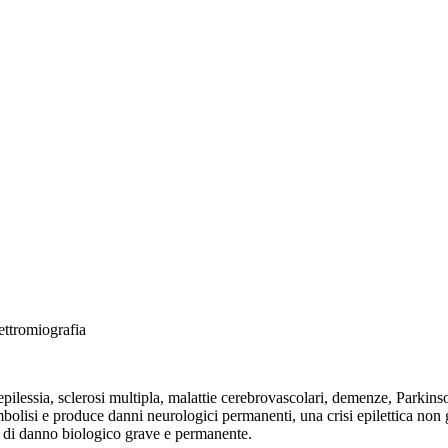
ettromiografia
 epilessia, sclerosi multipla, malattie cerebrovascolari, demenze, Parkins
mbolisi e produce danni neurologici permanenti, una crisi epilettica non g
o di danno biologico grave e permanente.