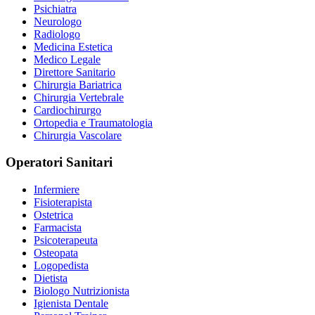
Psichiatra
Neurologo
Radiologo
Medicina Estetica
Medico Legale
Direttore Sanitario
Chirurgia Bariatrica
Chirurgia Vertebrale
Cardiochirurgo
Ortopedia e Traumatologia
Chirurgia Vascolare
Operatori Sanitari
Infermiere
Fisioterapista
Ostetrica
Farmacista
Psicoterapeuta
Osteopata
Logopedista
Dietista
Biologo Nutrizionista
Igienista Dentale