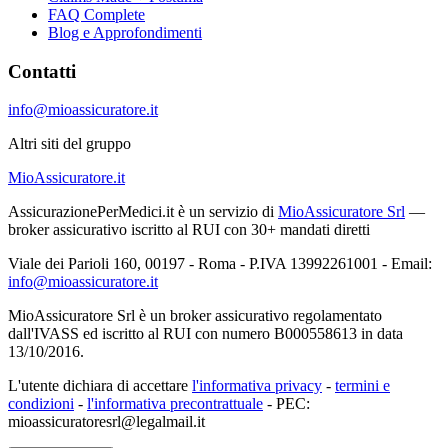
FAQ Complete
Blog e Approfondimenti
Contatti
info@mioassicuratore.it
Altri siti del gruppo
MioAssicuratore.it
AssicurazionePerMedici.it è un servizio di
MioAssicuratore Srl
—
broker assicurativo iscritto al RUI con 30+ mandati diretti
Viale dei Parioli 160, 00197 - Roma - P.IVA 13992261001 - Email:
info@mioassicuratore.it
MioAssicuratore Srl è un broker assicurativo regolamentato
dall'IVASS ed iscritto al RUI con numero B000558613 in data
13/10/2016.
L'utente dichiara di accettare
l'informativa privacy
-
termini e
condizioni
-
l'informativa precontrattuale
- PEC:
mioassicuratoresrl@legalmail.it