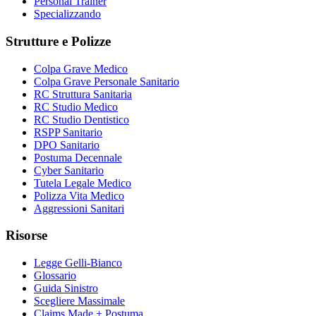
Personal Trainer
Specializzando
Strutture e Polizze
Colpa Grave Medico
Colpa Grave Personale Sanitario
RC Struttura Sanitaria
RC Studio Medico
RC Studio Dentistico
RSPP Sanitario
DPO Sanitario
Postuma Decennale
Cyber Sanitario
Tutela Legale Medico
Polizza Vita Medico
Aggressioni Sanitari
Risorse
Legge Gelli-Bianco
Glossario
Guida Sinistro
Scegliere Massimale
Claims Made + Postuma