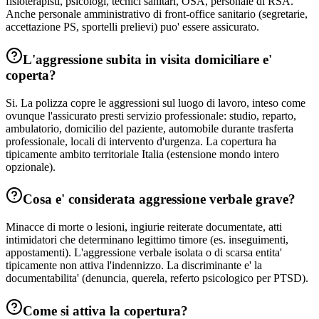
fisioterapisti, psicologi, tecnici sanitari, OSA, personale di RSA.
Anche personale amministrativo di front-office sanitario (segretarie,
accettazione PS, sportelli prelievi) puo' essere assicurato.
L'aggressione subita in visita domiciliare e'
coperta?
Si. La polizza copre le aggressioni sul luogo di lavoro, inteso come
ovunque l'assicurato presti servizio professionale: studio, reparto,
ambulatorio, domicilio del paziente, automobile durante trasferta
professionale, locali di intervento d'urgenza. La copertura ha
tipicamente ambito territoriale Italia (estensione mondo intero
opzionale).
Cosa e' considerata aggressione verbale grave?
Minacce di morte o lesioni, ingiurie reiterate documentate, atti
intimidatori che determinano legittimo timore (es. inseguimenti,
appostamenti). L'aggressione verbale isolata o di scarsa entita'
tipicamente non attiva l'indennizzo. La discriminante e' la
documentabilita' (denuncia, querela, referto psicologico per PTSD).
Come si attiva la copertura?