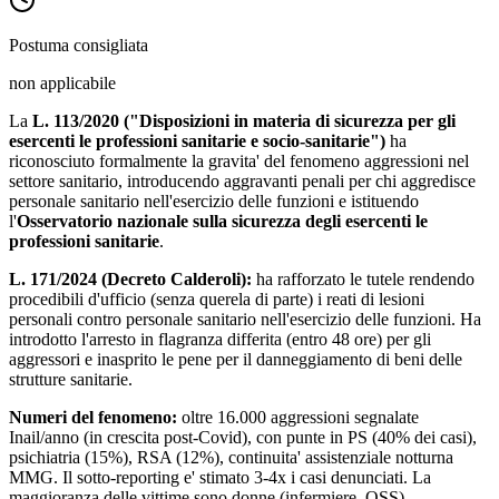
Postuma consigliata
non applicabile
La
L. 113/2020 ("Disposizioni in materia di sicurezza per gli
esercenti le professioni sanitarie e socio-sanitarie")
ha
riconosciuto formalmente la gravita' del fenomeno aggressioni nel
settore sanitario, introducendo aggravanti penali per chi aggredisce
personale sanitario nell'esercizio delle funzioni e istituendo
l'
Osservatorio nazionale sulla sicurezza degli esercenti le
professioni sanitarie
.
L. 171/2024 (Decreto Calderoli):
ha rafforzato le tutele rendendo
procedibili d'ufficio (senza querela di parte) i reati di lesioni
personali contro personale sanitario nell'esercizio delle funzioni. Ha
introdotto l'arresto in flagranza differita (entro 48 ore) per gli
aggressori e inasprito le pene per il danneggiamento di beni delle
strutture sanitarie.
Numeri del fenomeno:
oltre 16.000 aggressioni segnalate
Inail/anno (in crescita post-Covid), con punte in PS (40% dei casi),
psichiatria (15%), RSA (12%), continuita' assistenziale notturna
MMG. Il sotto-reporting e' stimato 3-4x i casi denunciati. La
maggioranza delle vittime sono donne (infermiere, OSS).