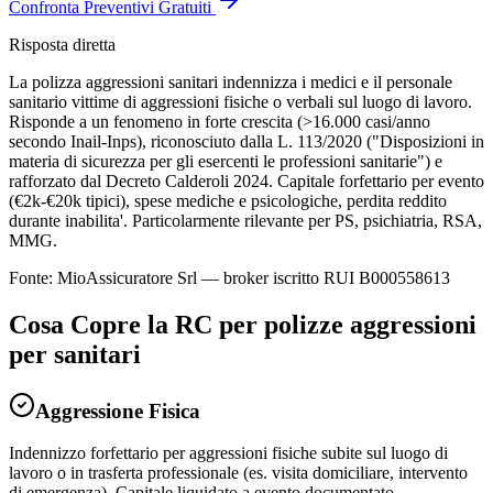
Confronta Preventivi Gratuiti
Risposta diretta
La polizza aggressioni sanitari indennizza i medici e il personale
sanitario vittime di aggressioni fisiche o verbali sul luogo di lavoro.
Risponde a un fenomeno in forte crescita (>16.000 casi/anno
secondo Inail-Inps), riconosciuto dalla L. 113/2020 ("Disposizioni in
materia di sicurezza per gli esercenti le professioni sanitarie") e
rafforzato dal Decreto Calderoli 2024. Capitale forfettario per evento
(€2k-€20k tipici), spese mediche e psicologiche, perdita reddito
durante inabilita'. Particolarmente rilevante per PS, psichiatria, RSA,
MMG.
Fonte: MioAssicuratore Srl — broker iscritto RUI B000558613
Cosa Copre la RC per
polizze aggressioni
per sanitari
Aggressione Fisica
Indennizzo forfettario per aggressioni fisiche subite sul luogo di
lavoro o in trasferta professionale (es. visita domiciliare, intervento
di emergenza). Capitale liquidato a evento documentato.