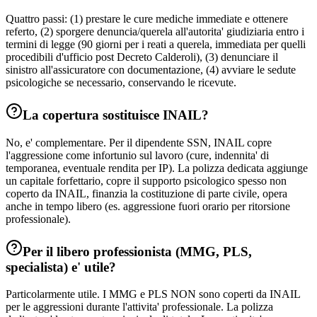
Quattro passi: (1) prestare le cure mediche immediate e ottenere
referto, (2) sporgere denuncia/querela all'autorita' giudiziaria entro i
termini di legge (90 giorni per i reati a querela, immediata per quelli
procedibili d'ufficio post Decreto Calderoli), (3) denunciare il
sinistro all'assicuratore con documentazione, (4) avviare le sedute
psicologiche se necessario, conservando le ricevute.
La copertura sostituisce INAIL?
No, e' complementare. Per il dipendente SSN, INAIL copre
l'aggressione come infortunio sul lavoro (cure, indennita' di
temporanea, eventuale rendita per IP). La polizza dedicata aggiunge
un capitale forfettario, copre il supporto psicologico spesso non
coperto da INAIL, finanzia la costituzione di parte civile, opera
anche in tempo libero (es. aggressione fuori orario per ritorsione
professionale).
Per il libero professionista (MMG, PLS,
specialista) e' utile?
Particolarmente utile. I MMG e PLS NON sono coperti da INAIL
per le aggressioni durante l'attivita' professionale. La polizza