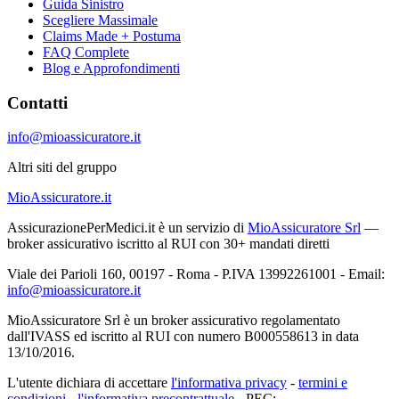
Guida Sinistro
Scegliere Massimale
Claims Made + Postuma
FAQ Complete
Blog e Approfondimenti
Contatti
info@mioassicuratore.it
Altri siti del gruppo
MioAssicuratore.it
AssicurazionePerMedici.it è un servizio di
MioAssicuratore Srl
—
broker assicurativo iscritto al RUI con 30+ mandati diretti
Viale dei Parioli 160, 00197 - Roma - P.IVA 13992261001 - Email:
info@mioassicuratore.it
MioAssicuratore Srl è un broker assicurativo regolamentato
dall'IVASS ed iscritto al RUI con numero B000558613 in data
13/10/2016.
L'utente dichiara di accettare
l'informativa privacy
-
termini e
condizioni
-
l'informativa precontrattuale
- PEC: