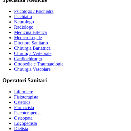
Psicologo / Psichiatra
Psichiatra
Neurologo
Radiologo
Medicina Estetica
Medico Legale
Direttore Sanitario
Chirurgia Bariatrica
Chirurgia Vertebrale
Cardiochirurgo
Ortopedia e Traumatologia
Chirurgia Vascolare
Operatori Sanitari
Infermiere
Fisioterapista
Ostetrica
Farmacista
Psicoterapeuta
Osteopata
Logopedista
Dietista