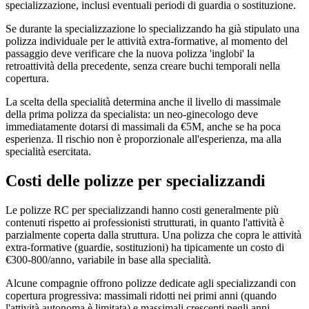
specializzazione, inclusi eventuali periodi di guardia o sostituzione.
Se durante la specializzazione lo specializzando ha già stipulato una
polizza individuale per le attività extra-formative, al momento del
passaggio deve verificare che la nuova polizza 'inglobi' la
retroattività della precedente, senza creare buchi temporali nella
copertura.
La scelta della specialità determina anche il livello di massimale
della prima polizza da specialista: un neo-ginecologo deve
immediatamente dotarsi di massimali da €5M, anche se ha poca
esperienza. Il rischio non è proporzionale all'esperienza, ma alla
specialità esercitata.
Costi delle polizze per specializzandi
Le polizze RC per specializzandi hanno costi generalmente più
contenuti rispetto ai professionisti strutturati, in quanto l'attività è
parzialmente coperta dalla struttura. Una polizza che copra le attività
extra-formative (guardie, sostituzioni) ha tipicamente un costo di
€300-800/anno, variabile in base alla specialità.
Alcune compagnie offrono polizze dedicate agli specializzandi con
copertura progressiva: massimali ridotti nei primi anni (quando
l'attività autonoma è limitata) e massimali crescenti negli anni