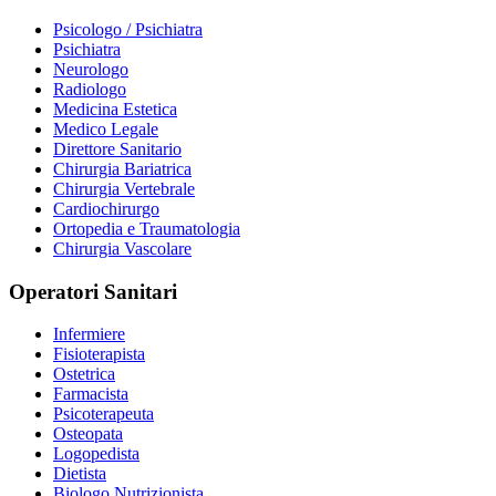
Psicologo / Psichiatra
Psichiatra
Neurologo
Radiologo
Medicina Estetica
Medico Legale
Direttore Sanitario
Chirurgia Bariatrica
Chirurgia Vertebrale
Cardiochirurgo
Ortopedia e Traumatologia
Chirurgia Vascolare
Operatori Sanitari
Infermiere
Fisioterapista
Ostetrica
Farmacista
Psicoterapeuta
Osteopata
Logopedista
Dietista
Biologo Nutrizionista