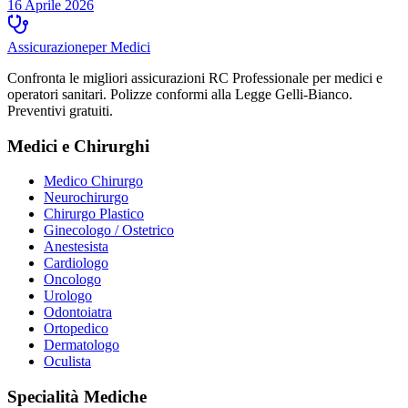
16 Aprile 2026
Assicurazione
per Medici
Confronta le migliori assicurazioni RC Professionale per medici e
operatori sanitari. Polizze conformi alla Legge Gelli-Bianco.
Preventivi gratuiti.
Medici e Chirurghi
Medico Chirurgo
Neurochirurgo
Chirurgo Plastico
Ginecologo / Ostetrico
Anestesista
Cardiologo
Oncologo
Urologo
Odontoiatra
Ortopedico
Dermatologo
Oculista
Specialità Mediche