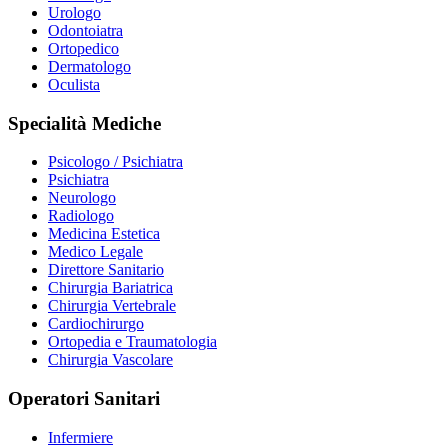
Urologo
Odontoiatra
Ortopedico
Dermatologo
Oculista
Specialità Mediche
Psicologo / Psichiatra
Psichiatra
Neurologo
Radiologo
Medicina Estetica
Medico Legale
Direttore Sanitario
Chirurgia Bariatrica
Chirurgia Vertebrale
Cardiochirurgo
Ortopedia e Traumatologia
Chirurgia Vascolare
Operatori Sanitari
Infermiere