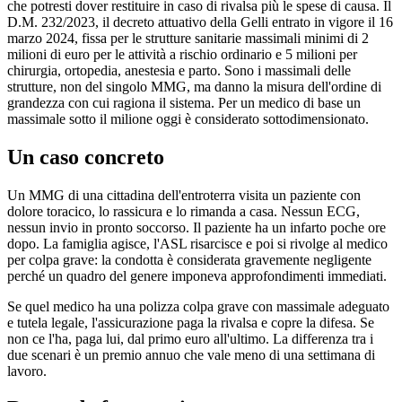
che potresti dover restituire in caso di rivalsa più le spese di causa. Il
D.M. 232/2023, il decreto attuativo della Gelli entrato in vigore il 16
marzo 2024, fissa per le strutture sanitarie massimali minimi di 2
milioni di euro per le attività a rischio ordinario e 5 milioni per
chirurgia, ortopedia, anestesia e parto. Sono i massimali delle
strutture, non del singolo MMG, ma danno la misura dell'ordine di
grandezza con cui ragiona il sistema. Per un medico di base un
massimale sotto il milione oggi è considerato sottodimensionato.
Un caso concreto
Un MMG di una cittadina dell'entroterra visita un paziente con
dolore toracico, lo rassicura e lo rimanda a casa. Nessun ECG,
nessun invio in pronto soccorso. Il paziente ha un infarto poche ore
dopo. La famiglia agisce, l'ASL risarcisce e poi si rivolge al medico
per colpa grave: la condotta è considerata gravemente negligente
perché un quadro del genere imponeva approfondimenti immediati.
Se quel medico ha una polizza colpa grave con massimale adeguato
e tutela legale, l'assicurazione paga la rivalsa e copre la difesa. Se
non ce l'ha, paga lui, dal primo euro all'ultimo. La differenza tra i
due scenari è un premio annuo che vale meno di una settimana di
lavoro.