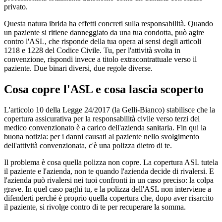
privato.
Questa natura ibrida ha effetti concreti sulla responsabilità. Quando
un paziente si ritiene danneggiato da una tua condotta, può agire
contro l'ASL, che risponde della tua opera ai sensi degli articoli
1218 e 1228 del Codice Civile. Tu, per l'attività svolta in
convenzione, rispondi invece a titolo extracontrattuale verso il
paziente. Due binari diversi, due regole diverse.
Cosa copre l'ASL e cosa lascia scoperto
L'articolo 10 della Legge 24/2017 (la Gelli-Bianco) stabilisce che la
copertura assicurativa per la responsabilità civile verso terzi del
medico convenzionato è a carico dell'azienda sanitaria. Fin qui la
buona notizia: per i danni causati al paziente nello svolgimento
dell'attività convenzionata, c'è una polizza dietro di te.
Il problema è cosa quella polizza non copre. La copertura ASL tutela
il paziente e l'azienda, non te quando l'azienda decide di rivalersi. E
l'azienda può rivalersi nei tuoi confronti in un caso preciso: la colpa
grave. In quel caso paghi tu, e la polizza dell'ASL non interviene a
difenderti perché è proprio quella copertura che, dopo aver risarcito
il paziente, si rivolge contro di te per recuperare la somma.