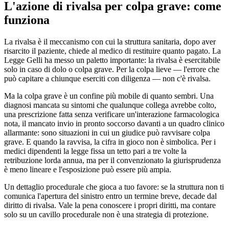
L'azione di rivalsa per colpa grave: come
funziona
La rivalsa è il meccanismo con cui la struttura sanitaria, dopo aver
risarcito il paziente, chiede al medico di restituire quanto pagato. La
Legge Gelli ha messo un paletto importante: la rivalsa è esercitabile
solo in caso di dolo o colpa grave. Per la colpa lieve — l'errore che
può capitare a chiunque eserciti con diligenza — non c'è rivalsa.
Ma la colpa grave è un confine più mobile di quanto sembri. Una
diagnosi mancata su sintomi che qualunque collega avrebbe colto,
una prescrizione fatta senza verificare un'interazione farmacologica
nota, il mancato invio in pronto soccorso davanti a un quadro clinico
allarmante: sono situazioni in cui un giudice può ravvisare colpa
grave. E quando la ravvisa, la cifra in gioco non è simbolica. Per i
medici dipendenti la legge fissa un tetto pari a tre volte la
retribuzione lorda annua, ma per il convenzionato la giurisprudenza
è meno lineare e l'esposizione può essere più ampia.
Un dettaglio procedurale che gioca a tuo favore: se la struttura non ti
comunica l'apertura del sinistro entro un termine breve, decade dal
diritto di rivalsa. Vale la pena conoscere i propri diritti, ma contare
solo su un cavillo procedurale non è una strategia di protezione.