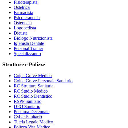
Fisioterapista
Ostetrica
Farmacista
Psicoterapeuta
Osteopata
Logopedista
Dietista
Biologo Nutrizionista
Igienista Dentale
Personal Trainer
Specializzando
Strutture e Polizze
Colpa Grave Medico
Colpa Grave Personale Sanitario
RC Struttura Sanitaria
RC Studio Medico
RC Studio Dentistico
RSPP Sanitario
DPO Sanitario
Postuma Decennale
Cyber Sanitario
Tutela Legale Medico
Polizza Vita Medico