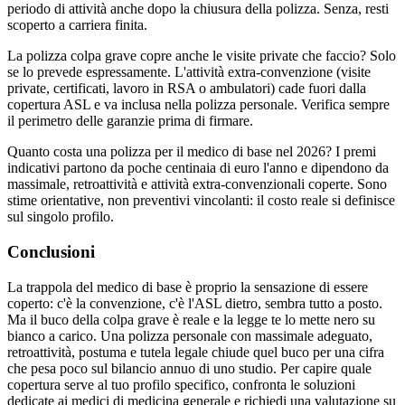
periodo di attività anche dopo la chiusura della polizza. Senza, resti
scoperto a carriera finita.
La polizza colpa grave copre anche le visite private che faccio? Solo
se lo prevede espressamente. L'attività extra-convenzione (visite
private, certificati, lavoro in RSA o ambulatori) cade fuori dalla
copertura ASL e va inclusa nella polizza personale. Verifica sempre
il perimetro delle garanzie prima di firmare.
Quanto costa una polizza per il medico di base nel 2026? I premi
indicativi partono da poche centinaia di euro l'anno e dipendono da
massimale, retroattività e attività extra-convenzionali coperte. Sono
stime orientative, non preventivi vincolanti: il costo reale si definisce
sul singolo profilo.
Conclusioni
La trappola del medico di base è proprio la sensazione di essere
coperto: c'è la convenzione, c'è l'ASL dietro, sembra tutto a posto.
Ma il buco della colpa grave è reale e la legge te lo mette nero su
bianco a carico. Una polizza personale con massimale adeguato,
retroattività, postuma e tutela legale chiude quel buco per una cifra
che pesa poco sul bilancio annuo di uno studio. Per capire quale
copertura serve al tuo profilo specifico, confronta le soluzioni
dedicate ai medici di medicina generale e richiedi una valutazione su