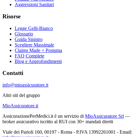
Aggressioni Sanitari
Risorse
Legge Gelli-Bianco
Glossario
Guida Sinistro
Scegliere Massimale
Claims Made + Postuma
FAQ Complete
Blog e Approfondimenti
Contatti
info@mioassicuratore.it
Altri siti del gruppo
MioAssicuratore.it
AssicurazionePerMedici.it è un servizio di
MioAssicuratore Srl
—
broker assicurativo iscritto al RUI con 30+ mandati diretti
Viale dei Parioli 160, 00197 - Roma - P.IVA 13992261001 - Email: