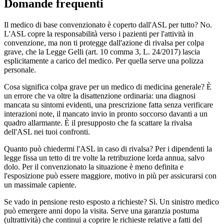
Domande frequenti
Il medico di base convenzionato è coperto dall'ASL per tutto? No.
L'ASL copre la responsabilità verso i pazienti per l'attività in
convenzione, ma non ti protegge dall'azione di rivalsa per colpa
grave, che la Legge Gelli (art. 10 comma 3, L. 24/2017) lascia
esplicitamente a carico del medico. Per quella serve una polizza
personale.
Cosa significa colpa grave per un medico di medicina generale? È
un errore che va oltre la disattenzione ordinaria: una diagnosi
mancata su sintomi evidenti, una prescrizione fatta senza verificare
interazioni note, il mancato invio in pronto soccorso davanti a un
quadro allarmante. È il presupposto che fa scattare la rivalsa
dell'ASL nei tuoi confronti.
Quanto può chiedermi l'ASL in caso di rivalsa? Per i dipendenti la
legge fissa un tetto di tre volte la retribuzione lorda annua, salvo
dolo. Per il convenzionato la situazione è meno definita e
l'esposizione può essere maggiore, motivo in più per assicurarsi con
un massimale capiente.
Se vado in pensione resto esposto a richieste? Sì. Un sinistro medico
può emergere anni dopo la visita. Serve una garanzia postuma
(ultrattività) che continui a coprire le richieste relative a fatti del