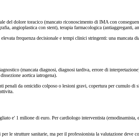
ziale del dolore toracico (mancato riconoscimento di IMA con consegue
afia, angioplastica con stent), terapia farmacologica (antiaggreganti, a
da elevata frequenza decisionale e tempi clinici stringenti: una mancata 
agnostico (mancata diagnosi, diagnosi tardiva, errore di interpretazione)
dissezione aortica iatrogena).
i penali da omicidio colposo o lesioni gravi, copertura per cumulo di si
ttivita.
ato e' 1 milione di euro. Per cardiologo interventista (emodinamista, ele
le strutture sanitarie, ma per il professionista la valutazione deve consi