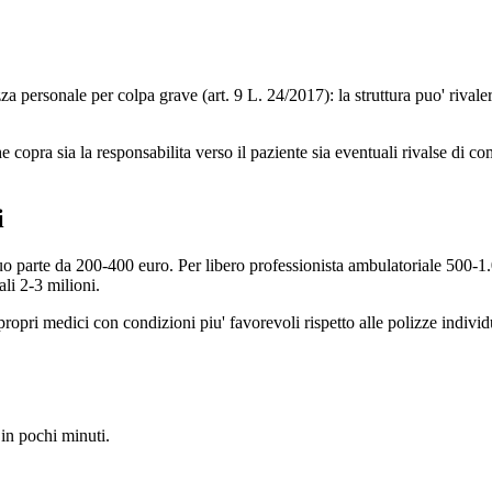
a personale per colpa grave (art. 9 L. 24/2017): la struttura puo' rivaler
 copra sia la responsabilita verso il paziente sia eventuali rivalse di com
i
 parte da 200-400 euro. Per libero professionista ambulatoriale 500-1.0
li 2-3 milioni.
propri medici con condizioni piu' favorevoli rispetto alle polizze indivi
 in pochi minuti.