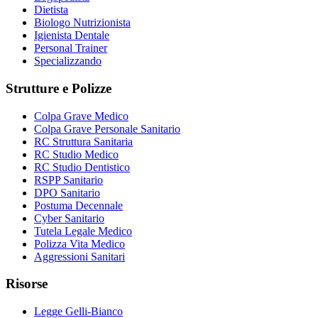
Dietista
Biologo Nutrizionista
Igienista Dentale
Personal Trainer
Specializzando
Strutture e Polizze
Colpa Grave Medico
Colpa Grave Personale Sanitario
RC Struttura Sanitaria
RC Studio Medico
RC Studio Dentistico
RSPP Sanitario
DPO Sanitario
Postuma Decennale
Cyber Sanitario
Tutela Legale Medico
Polizza Vita Medico
Aggressioni Sanitari
Risorse
Legge Gelli-Bianco