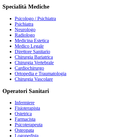
Specialità Mediche
Psicologo / Psichiatra
Psichiatra
Neurologo
Radiologo
Medicina Estetica
Medico Legale
Direttore Sanitario
Chirurgia Bariatrica
Chirurgia Vertebrale
Cardiochirurgo
Ortopedia e Traumatologia
Chirurgia Vascolare
Operatori Sanitari
Infermiere
Fisioterapista
Ostetrica
Farmacista
Psicoterapeuta
Osteopata
Logopedista