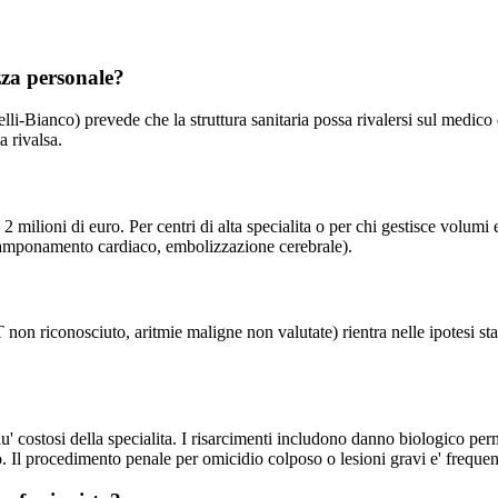
zza personale?
lli-Bianco) prevede che la struttura sanitaria possa rivalersi sul medico 
a rivalsa.
 milioni di euro. Per centri di alta specialita o per chi gestisce volumi 
 tamponamento cardiaco, embolizzazione cerebrale).
on riconosciuto, aritmie maligne non valutate) rientra nelle ipotesi sta
u' costosi della specialita. I risarcimenti includono danno biologico pe
 Il procedimento penale per omicidio colposo o lesioni gravi e' frequen