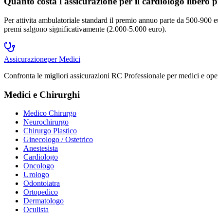
Quanto costa l'assicurazione per il cardiologo libero p
Per attivita ambulatoriale standard il premio annuo parte da 500-900 eu
premi salgono significativamente (2.000-5.000 euro).
Assicurazione
per Medici
Confronta le migliori assicurazioni RC Professionale per medici e opera
Medici e Chirurghi
Medico Chirurgo
Neurochirurgo
Chirurgo Plastico
Ginecologo / Ostetrico
Anestesista
Cardiologo
Oncologo
Urologo
Odontoiatra
Ortopedico
Dermatologo
Oculista