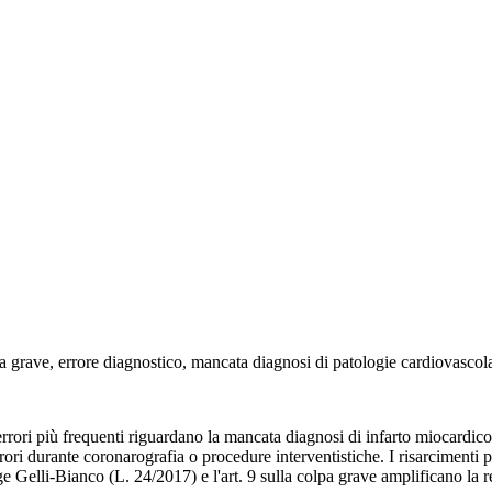
lpa grave, errore diagnostico, mancata diagnosi di patologie cardiovascola
i errori più frequenti riguardano la mancata diagnosi di infarto miocardi
errori durante coronarografia o procedure interventistiche. I risarciment
 Gelli-Bianco (L. 24/2017) e l'art. 9 sulla colpa grave amplificano la r