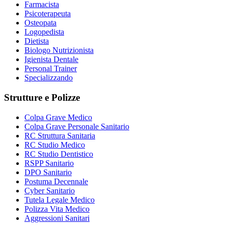
Farmacista
Psicoterapeuta
Osteopata
Logopedista
Dietista
Biologo Nutrizionista
Igienista Dentale
Personal Trainer
Specializzando
Strutture e Polizze
Colpa Grave Medico
Colpa Grave Personale Sanitario
RC Struttura Sanitaria
RC Studio Medico
RC Studio Dentistico
RSPP Sanitario
DPO Sanitario
Postuma Decennale
Cyber Sanitario
Tutela Legale Medico
Polizza Vita Medico
Aggressioni Sanitari