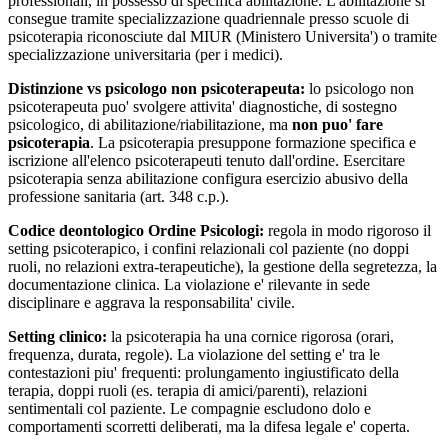
professionali, in possesso di specifica abilitazione. L'abilitazione si
consegue tramite specializzazione quadriennale presso scuole di
psicoterapia riconosciute dal MIUR (Ministero Universita') o tramite
specializzazione universitaria (per i medici).
Distinzione vs psicologo non psicoterapeuta:
lo psicologo non
psicoterapeuta puo' svolgere attivita' diagnostiche, di sostegno
psicologico, di abilitazione/riabilitazione, ma
non puo' fare
psicoterapia
. La psicoterapia presuppone formazione specifica e
iscrizione all'elenco psicoterapeuti tenuto dall'ordine. Esercitare
psicoterapia senza abilitazione configura esercizio abusivo della
professione sanitaria (art. 348 c.p.).
Codice deontologico Ordine Psicologi:
regola in modo rigoroso il
setting psicoterapico, i confini relazionali col paziente (no doppi
ruoli, no relazioni extra-terapeutiche), la gestione della segretezza, la
documentazione clinica. La violazione e' rilevante in sede
disciplinare e aggrava la responsabilita' civile.
Setting clinico:
la psicoterapia ha una cornice rigorosa (orari,
frequenza, durata, regole). La violazione del setting e' tra le
contestazioni piu' frequenti: prolungamento ingiustificato della
terapia, doppi ruoli (es. terapia di amici/parenti), relazioni
sentimentali col paziente. Le compagnie escludono dolo e
comportamenti scorretti deliberati, ma la difesa legale e' coperta.