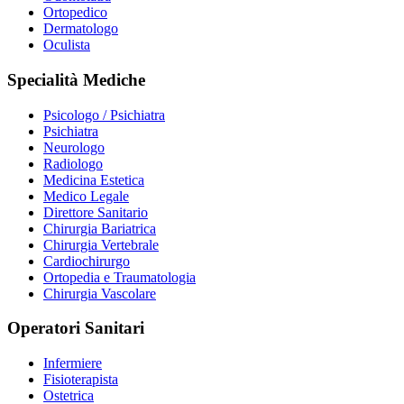
Ortopedico
Dermatologo
Oculista
Specialità Mediche
Psicologo / Psichiatra
Psichiatra
Neurologo
Radiologo
Medicina Estetica
Medico Legale
Direttore Sanitario
Chirurgia Bariatrica
Chirurgia Vertebrale
Cardiochirurgo
Ortopedia e Traumatologia
Chirurgia Vascolare
Operatori Sanitari
Infermiere
Fisioterapista
Ostetrica