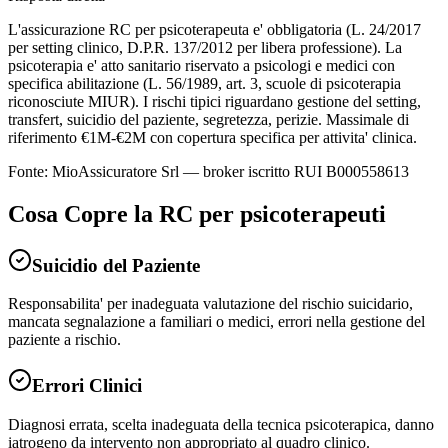
L'assicurazione RC per psicoterapeuta e' obbligatoria (L. 24/2017
per setting clinico, D.P.R. 137/2012 per libera professione). La
psicoterapia e' atto sanitario riservato a psicologi e medici con
specifica abilitazione (L. 56/1989, art. 3, scuole di psicoterapia
riconosciute MIUR). I rischi tipici riguardano gestione del setting,
transfert, suicidio del paziente, segretezza, perizie. Massimale di
riferimento €1M-€2M con copertura specifica per attivita' clinica.
Fonte: MioAssicuratore Srl — broker iscritto RUI B000558613
Cosa Copre la RC per
psicoterapeuti
Suicidio del Paziente
Responsabilita' per inadeguata valutazione del rischio suicidario,
mancata segnalazione a familiari o medici, errori nella gestione del
paziente a rischio.
Errori Clinici
Diagnosi errata, scelta inadeguata della tecnica psicoterapica, danno
iatrogeno da intervento non appropriato al quadro clinico.