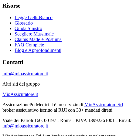
Risorse
Legge Gelli-Bianco
Glossario
Guida Sinistro
Scegliere Massimale
Claims Made + Postuma
FAQ Complete
Blog e Approfondimenti
Contatti
info@mioassicuratore.it
Altri siti del gruppo
MioAssicuratore.it
AssicurazionePerMedici.it è un servizio di
MioAssicuratore Srl
—
broker assicurativo iscritto al RUI con 30+ mandati diretti
Viale dei Parioli 160, 00197 - Roma - P.IVA 13992261001 - Email:
info@mioassicuratore.it