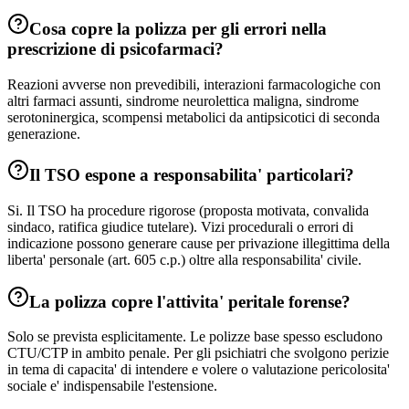
Cosa copre la polizza per gli errori nella
prescrizione di psicofarmaci?
Reazioni avverse non prevedibili, interazioni farmacologiche con
altri farmaci assunti, sindrome neurolettica maligna, sindrome
serotoninergica, scompensi metabolici da antipsicotici di seconda
generazione.
Il TSO espone a responsabilita' particolari?
Si. Il TSO ha procedure rigorose (proposta motivata, convalida
sindaco, ratifica giudice tutelare). Vizi procedurali o errori di
indicazione possono generare cause per privazione illegittima della
liberta' personale (art. 605 c.p.) oltre alla responsabilita' civile.
La polizza copre l'attivita' peritale forense?
Solo se prevista esplicitamente. Le polizze base spesso escludono
CTU/CTP in ambito penale. Per gli psichiatri che svolgono perizie
in tema di capacita' di intendere e volere o valutazione pericolosita'
sociale e' indispensabile l'estensione.