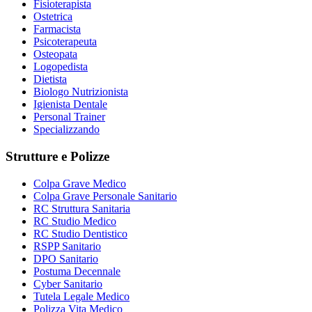
Fisioterapista
Ostetrica
Farmacista
Psicoterapeuta
Osteopata
Logopedista
Dietista
Biologo Nutrizionista
Igienista Dentale
Personal Trainer
Specializzando
Strutture e Polizze
Colpa Grave Medico
Colpa Grave Personale Sanitario
RC Struttura Sanitaria
RC Studio Medico
RC Studio Dentistico
RSPP Sanitario
DPO Sanitario
Postuma Decennale
Cyber Sanitario
Tutela Legale Medico
Polizza Vita Medico