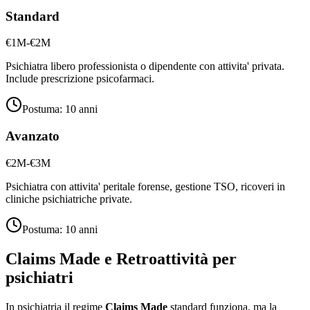
Standard
€1M-€2M
Psichiatra libero professionista o dipendente con attivita' privata.
Include prescrizione psicofarmaci.
Postuma:
10 anni
Avanzato
€2M-€3M
Psichiatra con attivita' peritale forense, gestione TSO, ricoveri in
cliniche psichiatriche private.
Postuma:
10 anni
Claims Made e Retroattività per
psichiatri
In psichiatria il regime
Claims Made
standard funziona, ma la