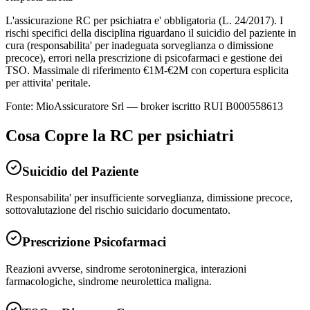
L'assicurazione RC per psichiatra e' obbligatoria (L. 24/2017). I
rischi specifici della disciplina riguardano il suicidio del paziente in
cura (responsabilita' per inadeguata sorveglianza o dimissione
precoce), errori nella prescrizione di psicofarmaci e gestione dei
TSO. Massimale di riferimento €1M-€2M con copertura esplicita
per attivita' peritale.
Fonte: MioAssicuratore Srl — broker iscritto RUI B000558613
Cosa Copre la RC per
psichiatri
Suicidio del Paziente
Responsabilita' per insufficiente sorveglianza, dimissione precoce,
sottovalutazione del rischio suicidario documentato.
Prescrizione Psicofarmaci
Reazioni avverse, sindrome serotoninergica, interazioni
farmacologiche, sindrome neurolettica maligna.