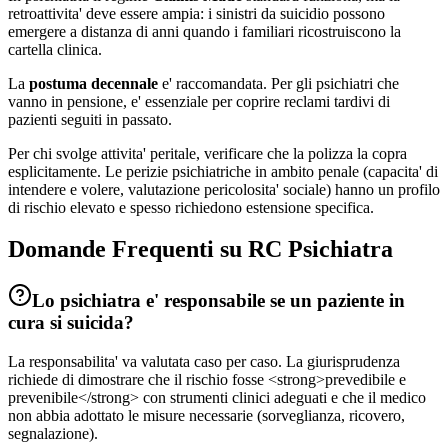
retroattivita' deve essere ampia: i sinistri da suicidio possono
emergere a distanza di anni quando i familiari ricostruiscono la
cartella clinica.
La
postuma decennale
e' raccomandata. Per gli psichiatri che
vanno in pensione, e' essenziale per coprire reclami tardivi di
pazienti seguiti in passato.
Per chi svolge attivita' peritale, verificare che la polizza la copra
esplicitamente. Le perizie psichiatriche in ambito penale (capacita' di
intendere e volere, valutazione pericolosita' sociale) hanno un profilo
di rischio elevato e spesso richiedono estensione specifica.
Domande Frequenti su RC
Psichiatra
Lo psichiatra e' responsabile se un paziente in
cura si suicida?
La responsabilita' va valutata caso per caso. La giurisprudenza
richiede di dimostrare che il rischio fosse <strong>prevedibile e
prevenibile</strong> con strumenti clinici adeguati e che il medico
non abbia adottato le misure necessarie (sorveglianza, ricovero,
segnalazione).