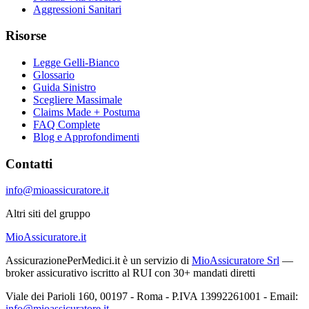
Aggressioni Sanitari
Risorse
Legge Gelli-Bianco
Glossario
Guida Sinistro
Scegliere Massimale
Claims Made + Postuma
FAQ Complete
Blog e Approfondimenti
Contatti
info@mioassicuratore.it
Altri siti del gruppo
MioAssicuratore.it
AssicurazionePerMedici.it è un servizio di
MioAssicuratore Srl
—
broker assicurativo iscritto al RUI con 30+ mandati diretti
Viale dei Parioli 160, 00197 - Roma - P.IVA 13992261001 - Email:
info@mioassicuratore.it