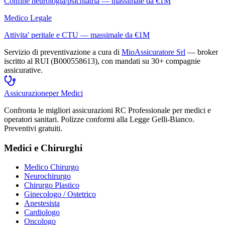
Confine neurologia/psichiatria — massimale da €1M
Medico Legale
Attivita' peritale e CTU — massimale da €1M
Servizio di preventivazione a cura di
MioAssicuratore Srl
— broker
iscritto al RUI (B000558613), con mandati su 30+ compagnie
assicurative.
Assicurazione
per Medici
Confronta le migliori assicurazioni RC Professionale per medici e
operatori sanitari. Polizze conformi alla Legge Gelli-Bianco.
Preventivi gratuiti.
Medici e Chirurghi
Medico Chirurgo
Neurochirurgo
Chirurgo Plastico
Ginecologo / Ostetrico
Anestesista
Cardiologo
Oncologo