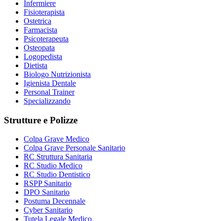
Infermiere
Fisioterapista
Ostetrica
Farmacista
Psicoterapeuta
Osteopata
Logopedista
Dietista
Biologo Nutrizionista
Igienista Dentale
Personal Trainer
Specializzando
Strutture e Polizze
Colpa Grave Medico
Colpa Grave Personale Sanitario
RC Struttura Sanitaria
RC Studio Medico
RC Studio Dentistico
RSPP Sanitario
DPO Sanitario
Postuma Decennale
Cyber Sanitario
Tutela Legale Medico