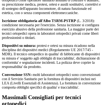
ortopedico come operatore sanitario abilitato a costruire e adattare,
su prescrizione medica, protesi, ortesi e ausili sostitutivi, correttivi e
di sostegno dell'apparato locomotore, di natura funzionale ed
estetica, con o senza componenti elettromeccaniche.
Iscrizione obbligatoria all'Albo TSRM-PSTRP
(L. 3/2018):
condizione necessaria per l'esercizio. Senza iscrizione si configura
esercizio abusivo della professione sanitaria. La maggior parte dei
tecnici ortopedici opera in laboratori ortopedici privati come liberi
professionisti o titolari.
Dispositivi su misura:
protesi e ortesi su misura ricadono nella
disciplina dei dispositivi medici (Regolamento UE 2017/745 -
MDR). Il tecnico ortopedico in qualita' di fabbricante di dispositivi
su misura e' soggetto agli obblighi di tracciabilita', dichiarazione di
conformita' e segnalazione incidenti. La polizza deve coprire la
responsabilita' da prodotto.
Convenzione SSN:
molti laboratori ortopedici sono convenzionati
con il Servizio Sanitario per la fornitura di dispositivi inclusi nei
LEA (Livelli Essenziali di Assistenza). La fornitura in convenzione
comporta obblighi specifici di qualita' e tracciabilita'.
Massimali Consigliati per
tecnici
ortopedici