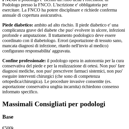
Podologo presso la FNCO. L'iscrizione e' obbligatoria per
esercitare. La FNCO ha potere disciplinare e richiede conferma
annuale di copertura assicurativa.
Piede diabetico:
ambito ad alto rischio. Il piede diabetico e' una
complicanza grave del diabete che puo' evolvere in ulcere, infezioni
profonde e amputazione. Il trattamento podologico deve essere
coordinato con il diabetologo. Errori (asportazione di tessuto sano,
mancata diagnosi di infezione, ritardo nell'invio al medico)
configurano responsabilita' aggravata.
Confine professionale:
il podologo opera in autonomia per la cura
conservativa del piede e per la realizzazione di ortesi. Non puo' fare
diagnosi mediche, non puo' prescrivere farmaci sistemici, non puo'
eseguire interventi chirurgici (che sono di competenza
ortopedica/chirurgica). Le procedure invasive consentite (es.
asportazione conservativa unghia incarnita) richiedono consenso
informato specifico.
Massimali Consigliati per
podologi
Base
€500k