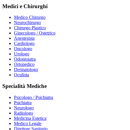
Medici e Chirurghi
Medico Chirurgo
Neurochirurgo
Chirurgo Plastico
Ginecologo / Ostetrico
Anestesista
Cardiologo
Oncologo
Urologo
Odontoiatra
Ortopedico
Dermatologo
Oculista
Specialità Mediche
Psicologo / Psichiatra
Psichiatra
Neurologo
Radiologo
Medicina Estetica
Medico Legale
Direttore Sanitario