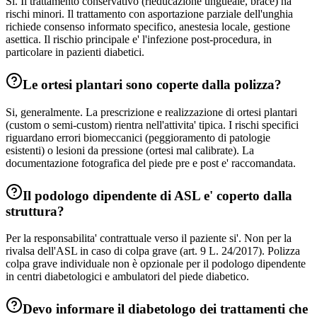
Si. Il trattamento conservativo (rieducazione ungueale, brace) ha
rischi minori. Il trattamento con asportazione parziale dell'unghia
richiede consenso informato specifico, anestesia locale, gestione
asettica. Il rischio principale e' l'infezione post-procedura, in
particolare in pazienti diabetici.
Le ortesi plantari sono coperte dalla polizza?
Si, generalmente. La prescrizione e realizzazione di ortesi plantari
(custom o semi-custom) rientra nell'attivita' tipica. I rischi specifici
riguardano errori biomeccanici (peggioramento di patologie
esistenti) o lesioni da pressione (ortesi mal calibrate). La
documentazione fotografica del piede pre e post e' raccomandata.
Il podologo dipendente di ASL e' coperto dalla
struttura?
Per la responsabilita' contrattuale verso il paziente si'. Non per la
rivalsa dell'ASL in caso di colpa grave (art. 9 L. 24/2017). Polizza
colpa grave individuale non è opzionale per il podologo dipendente
in centri diabetologici e ambulatori del piede diabetico.
Devo informare il diabetologo dei trattamenti che