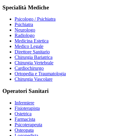
Specialità Mediche
Psicologo / Psichiatra
Psichiatra
Neurologo
Radiologo
Medicina Estetica
Medico Legale
Direttore Sanitario
Chirurgia Bariatrica
Chirurgia Vertebrale
Cardiochirurgo
Ortopedia e Traumatologia
Chirurgia Vascolare
Operatori Sanitari
Infermiere
Fisioterapista
Ostetrica
Farmacista
Psicoterapeuta
Osteopata
Logopedista