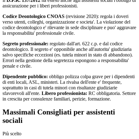
Il
D.P.R. 137/2012
ha esteso anche agli assistenti sociali l'obbligo di
assicurazione per i liberi professionisti.
Codice Deontologico CNOAS
(revisione 2020): regola i doveri
verso utenti, colleghi, organizzazione e societa'. La violazione del
codice deontologico e' rilevante in sede disciplinare e puo' aggravare
la responsabilita' professionale civile.
Segreto professionale:
regolato dall'art. 622 c.p. e dal codice
deontologico. Il segreto e' opponibile anche all'autorita' giudiziaria
salvo specifiche eccezioni (es. tutela minori in stato di abbandono).
Errori nella gestione della segretezza espongono a responsabilita'
penale e civile.
Dipendente pubblico:
obbligo polizza colpa grave per i dipendenti
di enti locali, ASL, ministeri. La rivalsa dell'ente e' frequente,
soprattutto in casi di tutela minori con risultanze giudiziarie
sfavorevoli all'ente.
Libero professionista:
RC obbligatoria. Settore
in crescita per consulenze familiari, perizie, formazione.
Massimali Consigliati per
assistenti
sociali
Più scelto