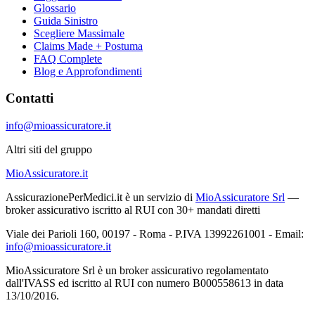
Glossario
Guida Sinistro
Scegliere Massimale
Claims Made + Postuma
FAQ Complete
Blog e Approfondimenti
Contatti
info@mioassicuratore.it
Altri siti del gruppo
MioAssicuratore.it
AssicurazionePerMedici.it è un servizio di
MioAssicuratore Srl
—
broker assicurativo iscritto al RUI con 30+ mandati diretti
Viale dei Parioli 160, 00197 - Roma - P.IVA 13992261001 - Email:
info@mioassicuratore.it
MioAssicuratore Srl è un broker assicurativo regolamentato
dall'IVASS ed iscritto al RUI con numero B000558613 in data
13/10/2016.