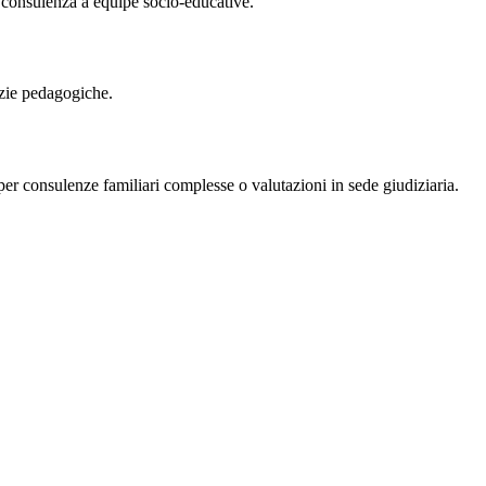
, consulenza a equipe socio-educative.
rizie pedagogiche.
per consulenze familiari complesse o valutazioni in sede giudiziaria.