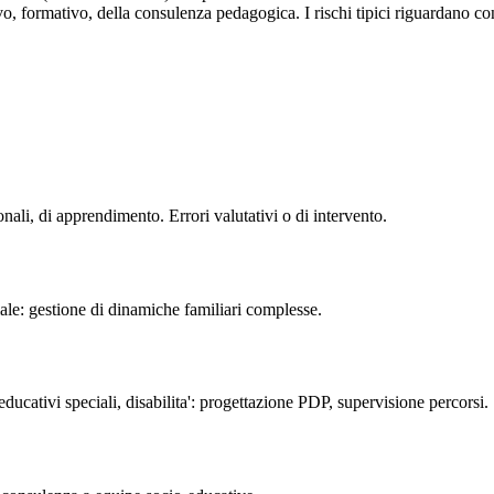
vo, formativo, della consulenza pedagogica. I rischi tipici riguardano
nali, di apprendimento. Errori valutativi o di intervento.
riale: gestione di dinamiche familiari complesse.
ducativi speciali, disabilita': progettazione PDP, supervisione percorsi.