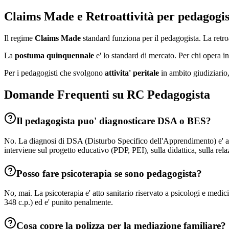
Claims Made e Retroattività per
pedagogis
Il regime
Claims Made
standard funziona per il pedagogista. La retro
La
postuma quinquennale
e' lo standard di mercato. Per chi opera i
Per i pedagogisti che svolgono
attivita' peritale
in ambito giudiziario, 
Domande Frequenti su RC
Pedagogista
Il pedagogista puo' diagnosticare DSA o BES?
No. La diagnosi di DSA (Disturbo Specifico dell'Apprendimento) e' atto 
interviene sul progetto educativo (PDP, PEI), sulla didattica, sulla rel
Posso fare psicoterapia se sono pedagogista?
No, mai. La psicoterapia e' atto sanitario riservato a psicologi e medic
348 c.p.) ed e' punito penalmente.
Cosa copre la polizza per la mediazione familiare?