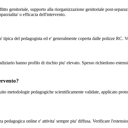
flitto genitoriale, supporto alla riorganizzazione genitoriale post-sepa
arzialita' o efficacia dell'intervento.
' tipica del pedagogista ed e' generalmente coperta dalle polizze RC. Ver
iziario hanno profilo di rischio piu' elevato. Spesso richiedono estensi
tervento?
guito metodologie pedagogiche scientificamente validate, applicato protoc
 pedagogica online e' attivita' sempre piu' diffusa. Verificare l'estension