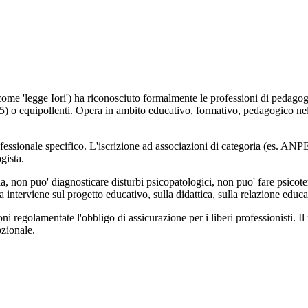
 come 'legge Iori') ha riconosciuto formalmente le professioni di pedag
) o equipollenti. Opera in ambito educativo, formativo, pedagogico nelle
essionale specifico. L'iscrizione ad associazioni di categoria (es. ANPE
gista.
ia, non puo' diagnosticare disturbi psicopatologici, non puo' fare psicot
a interviene sul progetto educativo, sulla didattica, sulla relazione educa
ni regolamentate l'obbligo di assicurazione per i liberi professionisti. I
zionale.