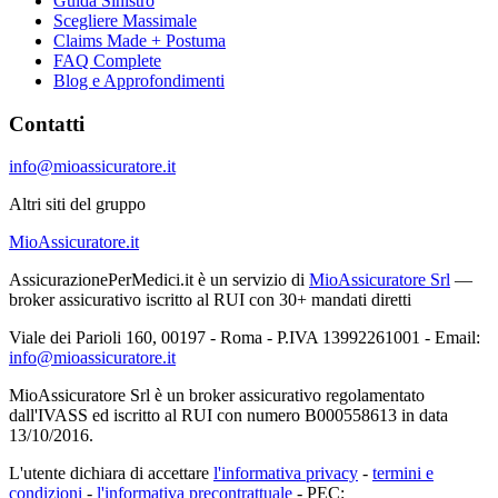
Guida Sinistro
Scegliere Massimale
Claims Made + Postuma
FAQ Complete
Blog e Approfondimenti
Contatti
info@mioassicuratore.it
Altri siti del gruppo
MioAssicuratore.it
AssicurazionePerMedici.it è un servizio di
MioAssicuratore Srl
—
broker assicurativo iscritto al RUI con 30+ mandati diretti
Viale dei Parioli 160, 00197 - Roma - P.IVA 13992261001 - Email:
info@mioassicuratore.it
MioAssicuratore Srl è un broker assicurativo regolamentato
dall'IVASS ed iscritto al RUI con numero B000558613 in data
13/10/2016.
L'utente dichiara di accettare
l'informativa privacy
-
termini e
condizioni
-
l'informativa precontrattuale
- PEC: