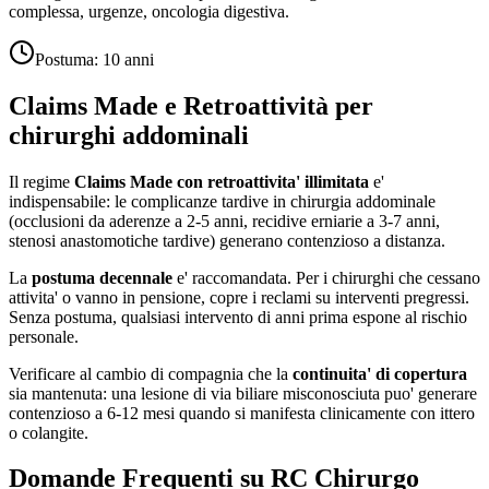
complessa, urgenze, oncologia digestiva.
Postuma:
10 anni
Claims Made e Retroattività per
chirurghi addominali
Il regime
Claims Made con retroattivita' illimitata
e'
indispensabile: le complicanze tardive in chirurgia addominale
(occlusioni da aderenze a 2-5 anni, recidive erniarie a 3-7 anni,
stenosi anastomotiche tardive) generano contenzioso a distanza.
La
postuma decennale
e' raccomandata. Per i chirurghi che cessano
attivita' o vanno in pensione, copre i reclami su interventi pregressi.
Senza postuma, qualsiasi intervento di anni prima espone al rischio
personale.
Verificare al cambio di compagnia che la
continuita' di copertura
sia mantenuta: una lesione di via biliare misconosciuta puo' generare
contenzioso a 6-12 mesi quando si manifesta clinicamente con ittero
o colangite.
Domande Frequenti su RC
Chirurgo