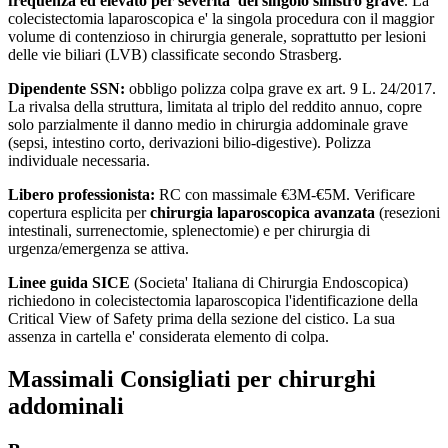
frequenza ed elevato per severita' del singolo sinistro grave
. La
colecistectomia laparoscopica e' la singola procedura con il maggior
volume di contenzioso in chirurgia generale, soprattutto per lesioni
delle vie biliari (LVB) classificate secondo Strasberg.
Dipendente SSN:
obbligo polizza colpa grave ex art. 9 L. 24/2017.
La rivalsa della struttura, limitata al triplo del reddito annuo, copre
solo parzialmente il danno medio in chirurgia addominale grave
(sepsi, intestino corto, derivazioni bilio-digestive). Polizza
individuale necessaria.
Libero professionista:
RC con massimale €3M-€5M. Verificare
copertura esplicita per
chirurgia laparoscopica avanzata
(resezioni
intestinali, surrenectomie, splenectomie) e per chirurgia di
urgenza/emergenza se attiva.
Linee guida SICE
(Societa' Italiana di Chirurgia Endoscopica)
richiedono in colecistectomia laparoscopica l'identificazione della
Critical View of Safety prima della sezione del cistico. La sua
assenza in cartella e' considerata elemento di colpa.
Massimali Consigliati per
chirurghi
addominali