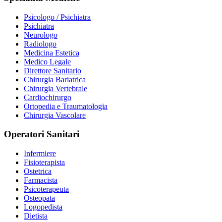
Psicologo / Psichiatra
Psichiatra
Neurologo
Radiologo
Medicina Estetica
Medico Legale
Direttore Sanitario
Chirurgia Bariatrica
Chirurgia Vertebrale
Cardiochirurgo
Ortopedia e Traumatologia
Chirurgia Vascolare
Operatori Sanitari
Infermiere
Fisioterapista
Ostetrica
Farmacista
Psicoterapeuta
Osteopata
Logopedista
Dietista